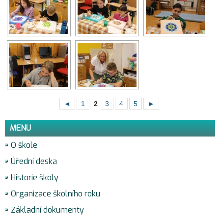
◄
1
2
3
4
5
►
MENU
O škole
Úřední deska
Historie školy
Organizace školního roku
Základní dokumenty