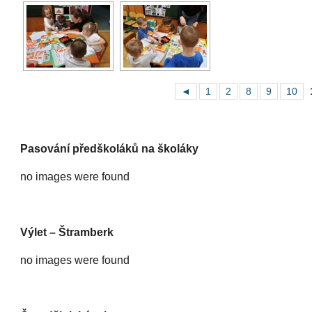
◄
1
2
8
9
10
Pasování předškoláků na školáky
no images were found
Výlet – Štramberk
no images were found