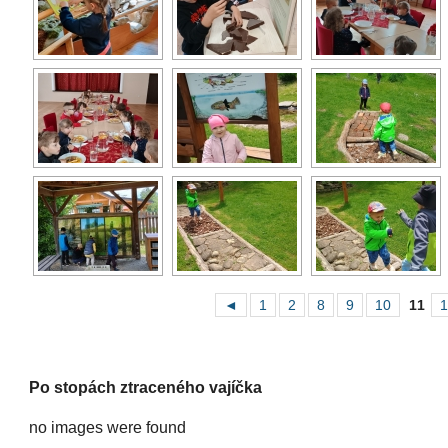
◄
1
2
8
9
10
11
1
Po stopách ztraceného vajíčka
no images were found